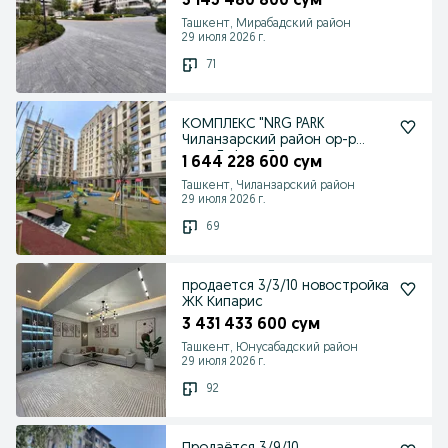
3 145 480 800 сум
Ташкент, Мирабадский район
29 июля 2026 г.
71
КОМПЛЕКС "NRG PARK
Чиланзарский район ор-р
парк Гафура Гуляма
1 644 228 600 сум
Ташкент, Чиланзарский район
29 июля 2026 г.
69
продается 3/3/10 новостройка
ЖК Кипарис
3 431 433 600 сум
Ташкент, Юнусабадский район
29 июля 2026 г.
92