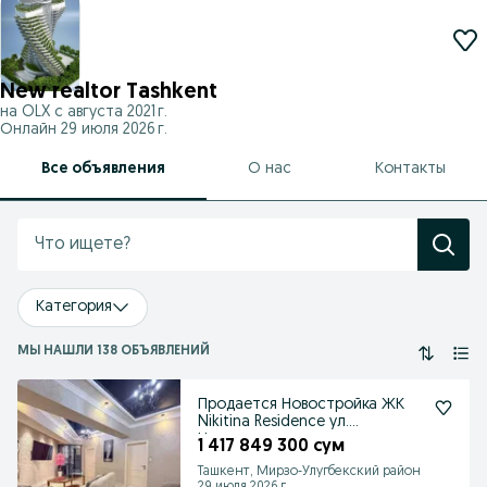
New realtor Tashkent
на OLX с
августа 2021 г.
Онлайн 29 июля 2026 г.
Все объявления
О нас
Контакты
Категория
МЫ НАШЛИ 138 ОБЪЯВЛЕНИЙ
Продается Новостройка ЖК
Nikitina Residence ул.
Циолковского
1 417 849 300 сум
Ташкент, Мирзо-Улугбекский район